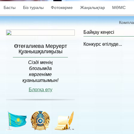
Басты
Біз туралы
Фотокөрме
Жаңалықтар
МӘМС
Компла
Байқау кеңесі
Конкурс өтілуде...
Өтеғалиева Меруерт
Қуанышқалиқызы
Сізді менің
блогымда
көргеніме
қуаныштымын!
Блогқа өту