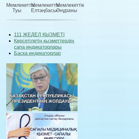
Мемлекеттiк
Мемлекеттiк
Мемлекеттiк
Туы
Елтаңбасы
Әнұраны
111 ЖЕДЕЛ ҚЫЗМЕТІ
Көрсетілетін қызметтердің
сапа индикаторлары
Басқа индикаторлар