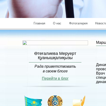
Главная
О нас
Фотогалерея
Новост
Марш
Өтеғалиева Меруерт
Қуанышқалиқызы
Дина
Рада приветствовать
прово
в своем блоге
Врач
спец
Перейти в блог
динам